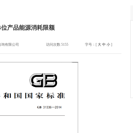
单位产品能源消耗限额
咨询有限公司
访问次数:
5155
字号：[
大
中
小
]