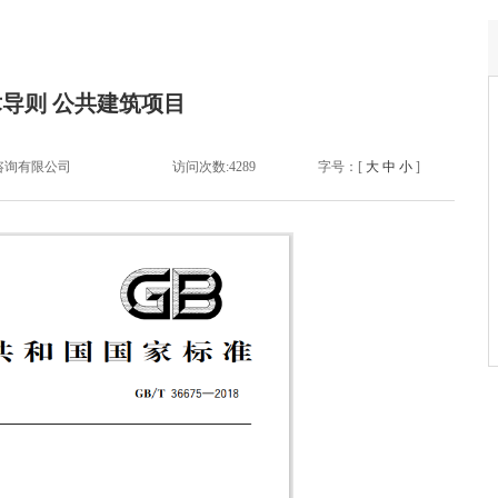
导则 公共建筑项目
咨询有限公司
访问次数:
4289
字号：[
大
中
小
]