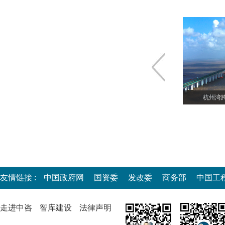
建筑工程监理
国家大剧院初步设计咨询
杭州湾