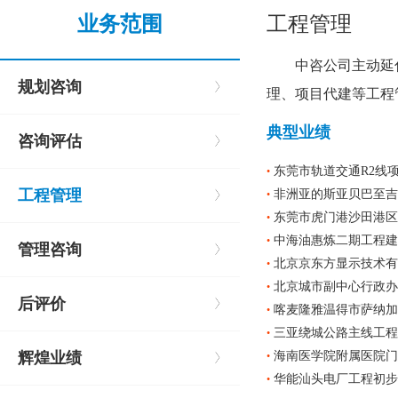
业务范围
工程管理
中咨公司主动延
规划咨询
理、项目代建等工程
典型业绩
咨询评估
东莞市轨道交通R2线
•
工程管理
非洲亚的斯亚贝巴至吉
•
东莞市虎门港沙田港区
•
中海油惠炼二期工程建
•
管理咨询
北京京东方显示技术有
•
北京城市副中心行政办
•
后评价
喀麦隆雅温得市萨纳加
•
三亚绕城公路主线工程
•
辉煌业绩
海南医学院附属医院门
•
华能汕头电厂工程初步
•