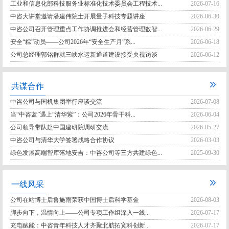
工业和信息化部科技服务业标准化技术委员会工程技术...
2026-07-16
中咨大讲堂邀请潘建伟院士开展量子科技专题讲座
2026-06-30
中咨公司召开管理重点工作协调推进会和经营管理数智...
2026-06-29
安全“粽”动员——公司2026年“安全生产月”系...
2026-06-18
公司总经理郭铭群就三峡水运新通道建设接受央视访谈
2026-06-12
共谋合作
中咨公司与国机集团举行座谈交流
2026-07-08
当“中咨蓝”遇上“清华紫”：公司2026年骨干科...
2026-06-04
公司领导带队赴中国建研院调研交流
2026-05-27
中咨公司与清华大学签署战略合作协议
2026-03-03
绿色发展高端智库落地安吉：中咨公司等三方共建绿色...
2025-09-30
一线风采
公司在站博士后鲁施雨荣获中国博士后科学基金
2026-08-03
脚步向下，温情向上——公司专项工作组深入一线...
2026-07-17
充电赋能：中咨青年科技人才齐聚北航拓宽科创新...
2026-07-17