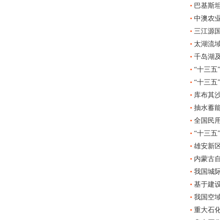
巴基斯坦
•
中澳农
•
三江源
•
太湖流
•
千岛湖及
•
“十三五
•
“十三五
•
库布其沙
•
抽水蓄能
•
全国民用
•
“十三五
•
雄安新
•
内蒙古自
•
我国城
•
基于建设
•
我国空域
•
重大石
•