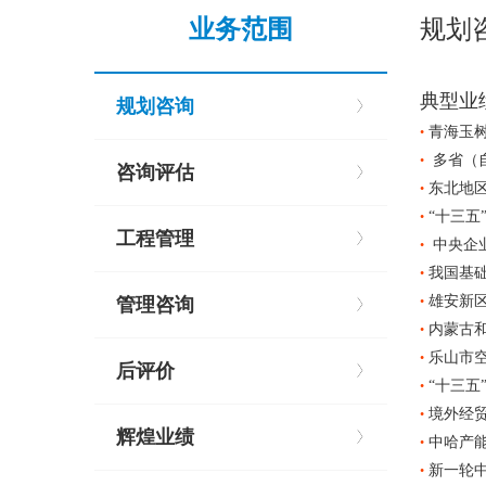
业务范围
规划
典型业
规划咨询
青海玉
•
多省（自
•
咨询评估
东北地区
•
“十三五
•
工程管理
中央企
•
我国基
•
雄安新
管理咨询
•
内蒙古和
•
乐山市
•
后评价
“十三五
•
境外经
•
辉煌业绩
中哈产
•
新一轮中
•