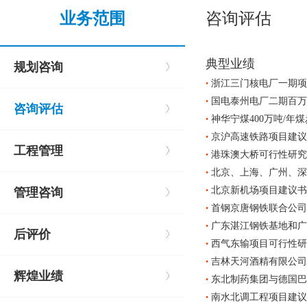
业务范围
咨询评估
典型业绩
规划咨询
浙江三门核电厂一期项
•
国电泰州电厂二期百万
•
咨询评估
神华宁煤400万吨/年
•
京沪高速铁路项目建议
•
工程管理
港珠澳大桥可行性研究
•
北京、上海、广州、深
•
北京新机场项目建议书
管理咨询
•
首钢京唐钢铁联合公司
•
广东湛江钢铁基地和广
•
后评价
西气东输项目可行性研
•
吉林天河酒精有限公司
•
辉煌业绩
东北制药集团与德国巴
•
南水北调工程项目建议
•