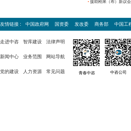
援助刚果（布）新议会
•