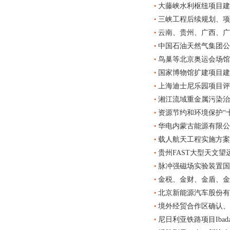
大藤峡水利枢纽项目建
•
三峡工程后续规划、项
•
云南、贵州、广西、广
•
中国石油天然气集团公
•
鸟巢等北京奥运会场馆
•
国家博物馆扩建项目建
•
上海迪士尼乐园项目评
•
湘江流域重金属污染治
•
资源节约和环境保护“
•
华电内蒙古能源有限公
•
载人航天工程实施方案
•
贵州FAST大型天文
•
脉冲强磁场实验装置国
•
金税、金财、金盾、金
•
北京新能源汽车股份有
•
境外经贸合作区确认、
•
尼日利亚铁路项目Ibada
•