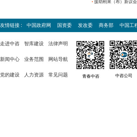
援助刚果（布）新议会
•