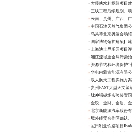
大藤峡水利枢纽项目建
•
三峡工程后续规划、项
•
云南、贵州、广西、广
•
中国石油天然气集团公
•
鸟巢等北京奥运会场馆
•
国家博物馆扩建项目建
•
上海迪士尼乐园项目评
•
湘江流域重金属污染治
•
资源节约和环境保护“
•
华电内蒙古能源有限公
•
载人航天工程实施方案
•
贵州FAST大型天文
•
脉冲强磁场实验装置国
•
金税、金财、金盾、金
•
北京新能源汽车股份有
•
境外经贸合作区确认、
•
尼日利亚铁路项目Ibada
•