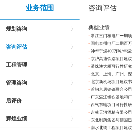
业务范围
咨询评估
典型业绩
规划咨询
浙江三门核电厂一期项
•
国电泰州电厂二期百万
•
咨询评估
神华宁煤400万吨/年
•
京沪高速铁路项目建议
•
工程管理
港珠澳大桥可行性研究
•
北京、上海、广州、深
•
北京新机场项目建议书
管理咨询
•
首钢京唐钢铁联合公司
•
广东湛江钢铁基地和广
•
后评价
西气东输项目可行性研
•
吉林天河酒精有限公司
•
辉煌业绩
东北制药集团与德国巴
•
南水北调工程项目建议
•