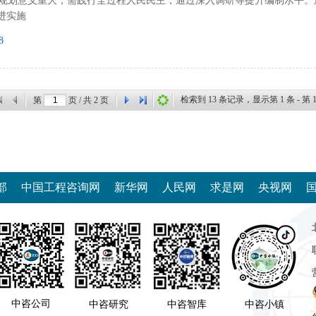
” 规划意义重大，需践行全过程人民民主，通过深入调研等提升编制水平
进实施
8
检索到
13
条记录，显示第
1
条 - 第
第
页 / 共
2
页